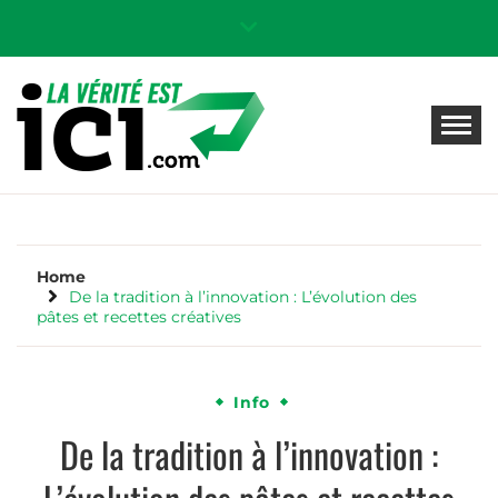
Skip
to
content
LA VÉRITÉ EST ICI ! BLOG
Magazine en ligne 100% gratuit : Info, News,
Brico, Santé & Astuces
INFO, NEWS, BRICO,
SANTÉ & ASTUCES
Home
De la tradition à l’innovation : L’évolution des
pâtes et recettes créatives
Info
De la tradition à l’innovation :