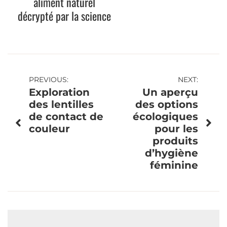
aliment naturel
décrypté par la science
Navigation
PREVIOUS:
NEXT:
Exploration
Un aperçu
de
des lentilles
des options
de contact de
écologiques
l’article
couleur
pour les
produits
d’hygiène
féminine