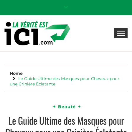
Skip
to
content
LA VÉRITÉ EST ICI ! BLOG
Magazine en ligne 100% gratuit : Info, News,
Brico, Santé & Astuces
INFO, NEWS, BRICO,
SANTÉ & ASTUCES
Home
Le Guide Ultime des Masques pour Cheveux pour
une Crinière Éclatante
Beauté
Le Guide Ultime des Masques pour