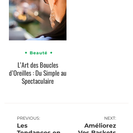
Beauté
L’Art des Boucles
d’Oreilles : Du Simple au
Spectaculaire
Navigation
PREVIOUS:
NEXT:
Les
Améliorez
de
Tendances en
Vos Baskets