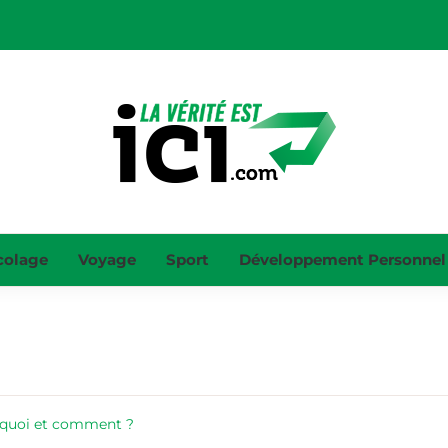
LA VÉRITÉ 
Magazine en ligne 100% gratuit : Info
colage
Voyage
Sport
Développement Personnel
INFO, N
SANTÉ
urquoi et comment ?