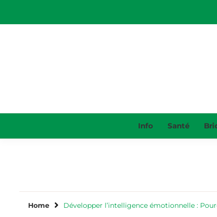
Skip
to
content
Info
Santé
Bri
Home
Développer l’intelligence émotionnelle : Po